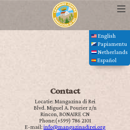
English
Papiamentu
Netherlands
Español
Contact
Locatie: Mangazina di Rei
Blvd. Miguel A. Pourier z/n
Rincon, BONAIRE CN
Phone:(+599) 786 2101
E-mail:
info@mangazinadirei.org