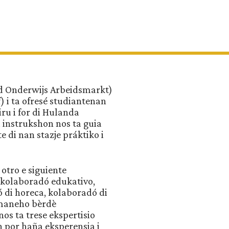
d Onderwijs Arbeidsmarkt)
 i ta ofresé studiantenan
ru i for di Hulanda
 instrukshon nos ta guia
di nan stazje práktiko i
 otro e siguiente
 kolaboradó edukativo,
 di horeca, kolaboradó di
 maneho bèrdè
os ta trese ekspertisio
n por haña eksperensia i