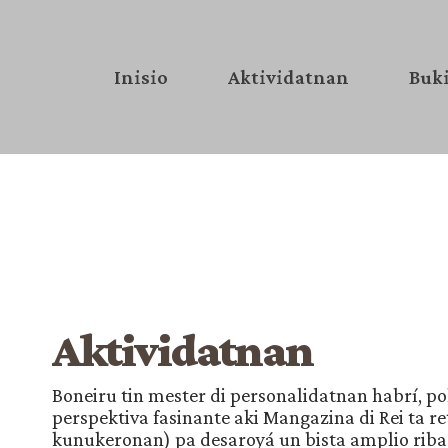
Inisio
Aktividatnan
Buki
Aktividatnan
Boneiru tin mester di personalidatnan habrí, pol
perspektiva fasinante aki Mangazina di Rei ta 
kunukeronan) pa desaroyá un bista amplio riba 