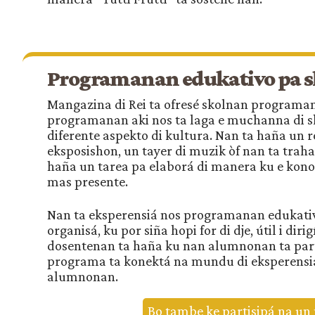
Programanan edukativo pa 
Mangazina di Rei ta ofresé skolnan programa
programanan aki nos ta laga e muchanna di sk
diferente aspekto di kultura. Nan ta haña un 
eksposishon, un tayer di muzik òf nan ta trah
haña un tarea pa elaborá di manera ku e kon
mas presente.
Nan ta eksperensiá nos programanan edukati
organisá, ku por siña hopi for di dje, útil i diri
dosentenan ta haña ku nan alumnonan ta parti
programa ta konektá na mundu di eksperensi
alumnonan.
Bo tambe ke partisipá na u