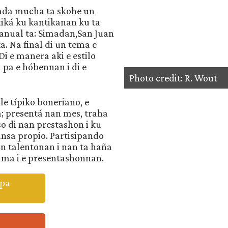
Kada mucha ta skohe un
tiká ku kantikanan ku ta
anual ta: Simadan,San Juan
a. Na final di un tema e
Di e manera aki e estilo
 pa e hóbennan i di e
Photo credit: R. Wout
le típiko boneriano, e
; presentá nan mes, traha
so di nan prestashon i ku
ansa propio. Partisipando
n talentonan i nan ta haña
rama i e presentashonnan.
 pa