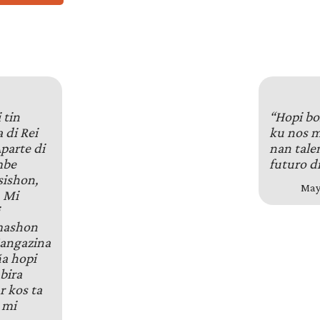
 tin
“Hopi bo
 di Rei
ku nos m
Aparte di
nan tale
mbe
futuro d
sishon,
Mayo
. Mi
lmashon
angazina
ña hopi
bira
r kos ta
 mi