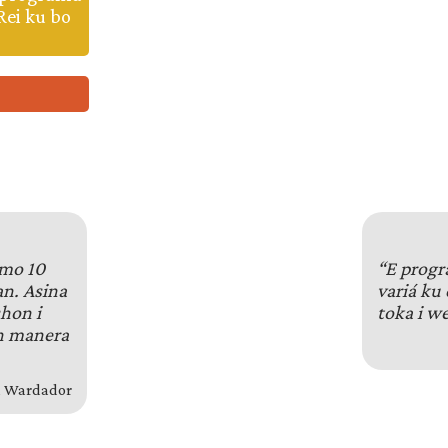
Rei ku bo
imo 10
“E progr
n. Asina
variá ku 
hon i
toka i w
n manera
on Wardador