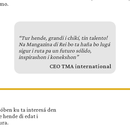
smo.
“Tur hende, grandi i chikí, tin talento!
Na Mangazina di Rei bo ta haña bo lugá
sigur i ruta pa un futuro sólido,
inspirashon i konekshon”
CEO TMA international
óben ku ta interesá den
e hende di edat i
ura.