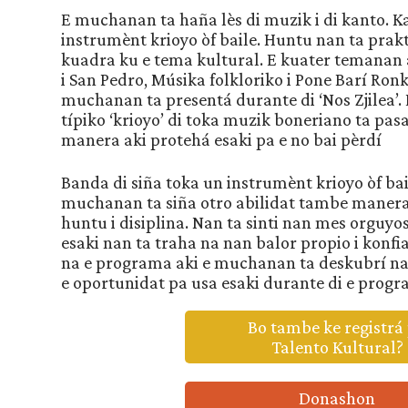
E muchanan ta haña lès di muzik i di kanto. 
instrumènt krioyo òf baile. Huntu nan ta prak
kuadra ku e tema kultural. E kuater temanan 
i San Pedro, Músika folkloriko i Pone Barí Ronk
muchanan ta presentá durante di ‘Nos Zjilea’. 
típiko ‘krioyo’ di toka muzik boneriano ta pasa
manera aki protehá esaki pa e no bai pèrdí
Banda di siña toka un instrumènt krioyo òf bai
muchanan ta siña otro abilidat tambe manera
huntu i disiplina. Nan ta sinti nan mes orguyo
esaki nan ta traha na nan balor propio i konfi
na e programa aki e muchanan ta deskubrí na
e oportunidat pa usa esaki durante di e prog
Bo tambe ke registrá
Talento Kultural?
Donashon