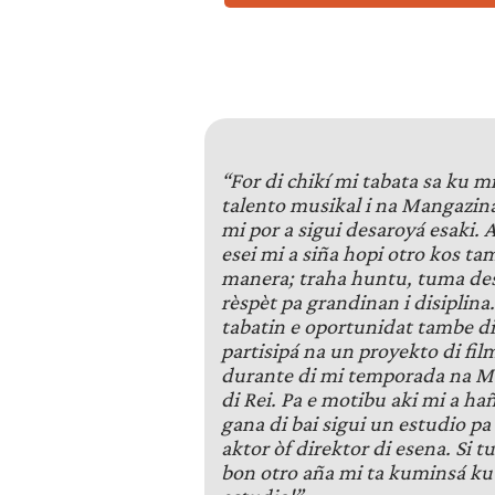
“For di chikí mi tabata sa ku mi
talento musikal i na Mangazina
mi por a sigui desaroyá esaki. 
esei mi a siña hopi otro kos ta
manera; traha huntu, tuma de
rèspèt pa grandinan i disiplina
tabatin e oportunidat tambe di
partisipá na un proyekto di fi
durante di mi temporada na M
di Rei. Pa e motibu aki mi a ha
gana di bai sigui un estudio pa 
aktor òf direktor di esena. Si tu
bon otro aña mi ta kuminsá ku