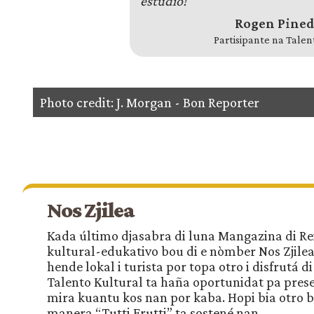
estudio!”
Rogen Pined
Partisipante na Talen
Photo credit: J. Morgan - Bon Reporter
Nos Zjilea
Kada último djasabra di luna Mangazina di Re
kultural-edukativo bou di e nòmber Nos Zjilea.
hende lokal i turista por topa otro i disfrutá d
Talento Kultural ta haña oportunidat pa prese
mira kuantu kos nan por kaba. Hopi bia otro
manera “Tutti Frutti” ta sostené nan.