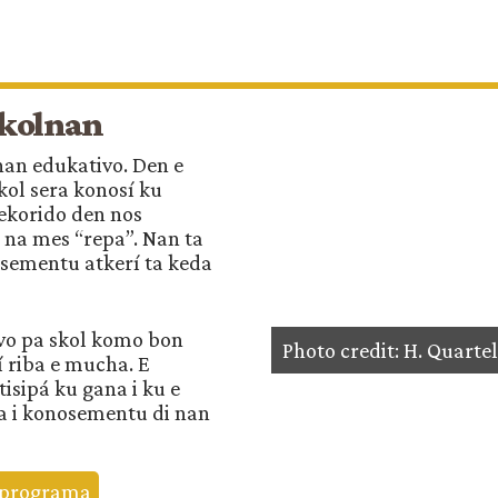
skolnan
nan edukativo. Den e
ol sera konosí ku
rekorido den nos
a na mes “repa”. Nan ta
osementu atkerí ta keda
vo pa skol komo bon
Photo credit: H. Quart
gí riba e mucha. E
sipá ku gana i ku e
a i konosementu di nan
n programa