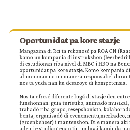
Oportunidat pa kore stazje
Mangazina di Rei ta rekonosé pa ROA CN (Raa
komo un kompania di instrukshon (leerbedrijf)
di estudionan riba nivel di MBO i HBO na Bonei
oportunidat pa kore stazje. Komo kompania di
alumnonan na un manera responsabel durante 
nos ta yuda nan ku desaroyo di kompetensia.
Nos ta ofresé diferente lugá di stazje den entre
funshonnan: guia turístiko, animadó musikal,
trahadó riba grupo, resepshonista, kolaboradó
benta, organisadó di evenementu,merkadeo,
(groenbeheer) i mantenshon. Di e manera aki n
aden i e studiantenan tin un lugá kaminda na