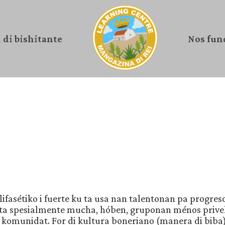
 di bishitante
Nos fun
ifasétiko i fuerte ku ta usa nan talentonan pa progreso 
reta spesialmente mucha, hóben, gruponan ménos prive
komunidat. For di kultura boneriano (manera di biba)