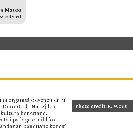
a Mateo
to Kultural
i ta organisá e evenementu
Photo credit: R. Wout
 Durante di ‘Nos Zjilea’
i kultura boneriano.
ntá i pa laga e públiko
 bandanan boneriano konosí