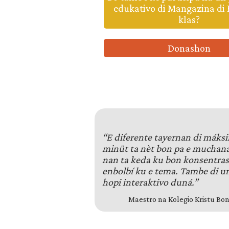
edukativo di Mangazina di 
klas?
Donashon
“E diferente tayernan di máks
minüt ta nèt bon pa e muchana
nan ta keda ku bon konsentras
enbolbí ku e tema. Tambe di u
hopi interaktivo duná.”
Maestro na Kolegio Kristu B