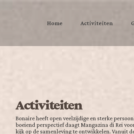
Home
Activiteiten
G
Activiteiten
Bonaire heeft open veelzijdige en sterke persoon
boeiend perspectief daagt Mangazina di Rei vo
kijk op de samenleving te ontwikkelen. Vanuit 