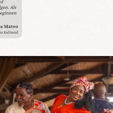
of
gen. Als
 beginnen
a Mateo
o Kultural