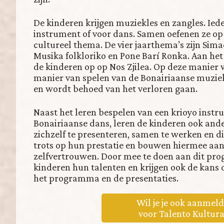
De kinderen krijgen muziekles en zangles. Iede
instrument of voor dans. Samen oefenen ze op 
cultureel thema. De vier jaarthema’s zijn Sima
Musika folkloriko en Pone Barí Ronka. Aan he
de kinderen op op Nos Zjilea. Op deze manier w
manier van spelen van de Bonairiaanse muzie
en wordt behoed van het verloren gaan.
Naast het leren bespelen van een krioyo instr
Bonairiaanse dans, leren de kinderen ook and
zichzelf te presenteren, samen te werken en di
trots op hun prestatie en bouwen hiermee aa
zelfvertrouwen. Door mee te doen aan dit p
kinderen hun talenten en krijgen ook de kans o
het programma en de presentaties.
Wil je je ook aanmel
voor Talento Kultura