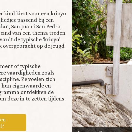
r kind kiest voor een krioyo
liedjes passend bij een
dan, San Juan i San Pedro,
t eind van een thema treden
ordt de typische ‘krioyo’
k overgebracht op de jeugd
ument of typische
ere vaardigheden zoals
scipline. Ze voelen zich
n hun eigenwaarde en
rogramma ontdekken de
m deze in te zetten tijdens
den
l?