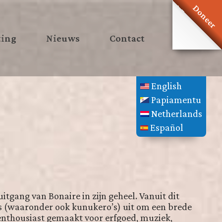
Doneer
ting
Nieuws
Contact
English
Papiamentu
Netherlands
Español
itgang van Bonaire in zijn geheel. Vanuit dit
s (waaronder ook kunukero’s) uit om een brede
enthousiast gemaakt voor erfgoed, muziek,