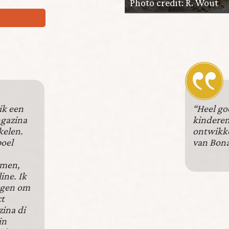
Photo credit: R. Wout
ik een
“Heel go
ngazina
kinderen
kelen.
ontwikke
boel
van Bona
emen,
ine. Ik
egen om
ct
ina di
in