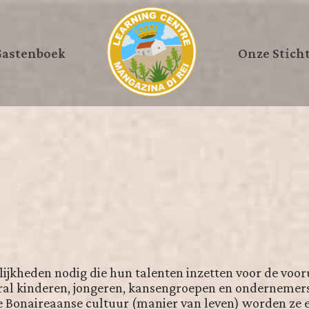
astenboek
Onze Stich
lijkheden nodig die hun talenten inzetten voor de vooru
oral kinderen, jongeren, kansengroepen en ondernemer
de Bonaireaanse cultuur (manier van leven) worden ze 