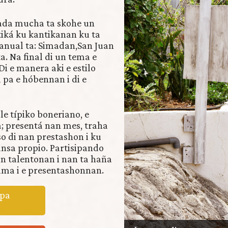
Kada mucha ta skohe un
tiká ku kantikanan ku ta
anual ta: Simadan,San Juan
a. Na final di un tema e
Di e manera aki e estilo
 pa e hóbennan i di e
le típiko boneriano, e
; presentá nan mes, traha
so di nan prestashon i ku
ansa propio. Partisipando
n talentonan i nan ta haña
rama i e presentashonnan.
 pa