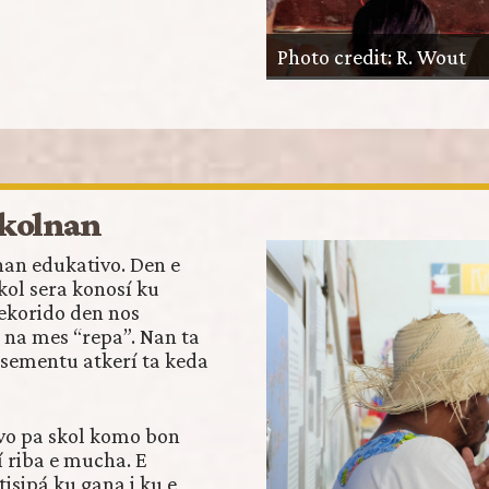
Photo credit: R. Wout
skolnan
nan edukativo. Den e
ol sera konosí ku
rekorido den nos
a na mes “repa”. Nan ta
osementu atkerí ta keda
vo pa skol komo bon
gí riba e mucha. E
sipá ku gana i ku e