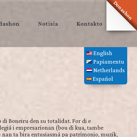
Donashon
dashon
Notisia
Kontakto
English
Papiamentu
Netherlands
Español
di Boneiru den su totalidat. For di e
legiá i empresarionan (bou di kua, tambe
 nan ta bira entusiasmá pa patrimonio, muzik,