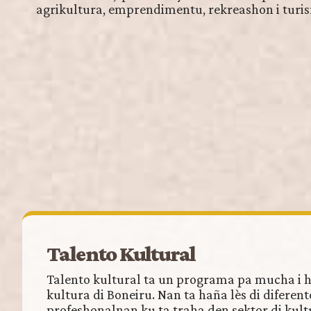
agrikultura, emprendimentu, rekreashon i turi
Talento Kultural
Talento kultural ta un programa pa mucha i h
kultura di Boneiru. Nan ta haña lès di diferent
profeshonalnan ku ta traha den sektor di kult