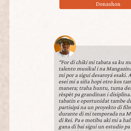
Donashon
“For di chikí mi tabata sa ku mi
talento musikal i na Mangazina
mi por a sigui desaroyá esaki. 
esei mi a siña hopi otro kos ta
manera; traha huntu, tuma de
rèspèt pa grandinan i disiplina
tabatin e oportunidat tambe di
partisipá na un proyekto di fi
durante di mi temporada na M
di Rei. Pa e motibu aki mi a ha
gana di bai sigui un estudio pa 