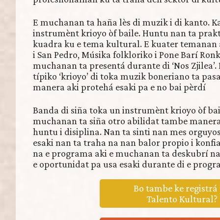
E muchanan ta haña lès di muzik i di kanto. 
instrumènt krioyo òf baile. Huntu nan ta prak
kuadra ku e tema kultural. E kuater temanan 
i San Pedro, Músika folkloriko i Pone Barí Ronk
muchanan ta presentá durante di ‘Nos Zjilea’. 
típiko ‘krioyo’ di toka muzik boneriano ta pasa
manera aki protehá esaki pa e no bai pèrdí
Banda di siña toka un instrumènt krioyo òf bai
muchanan ta siña otro abilidat tambe manera
huntu i disiplina. Nan ta sinti nan mes orguyo
esaki nan ta traha na nan balor propio i konfi
na e programa aki e muchanan ta deskubrí na
e oportunidat pa usa esaki durante di e prog
Bo tambe ke registrá
Talento Kultural?