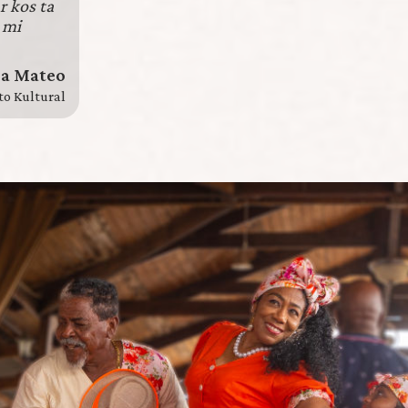
r kos ta
 mi
a Mateo
to Kultural