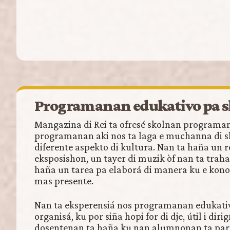
Programanan edukativo pa 
Mangazina di Rei ta ofresé skolnan programa
programanan aki nos ta laga e muchanna di sk
diferente aspekto di kultura. Nan ta haña un 
eksposishon, un tayer di muzik òf nan ta trah
haña un tarea pa elaborá di manera ku e kon
mas presente.
Nan ta eksperensiá nos programanan edukati
organisá, ku por siña hopi for di dje, útil i diri
dosentenan ta haña ku nan alumnonan ta parti