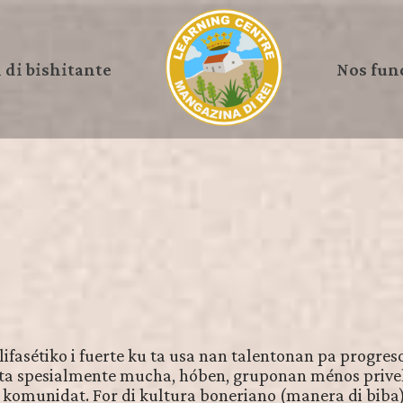
 di bishitante
Nos fun
ifasétiko i fuerte ku ta usa nan talentonan pa progreso 
reta spesialmente mucha, hóben, gruponan ménos prive
komunidat. For di kultura boneriano (manera di biba)