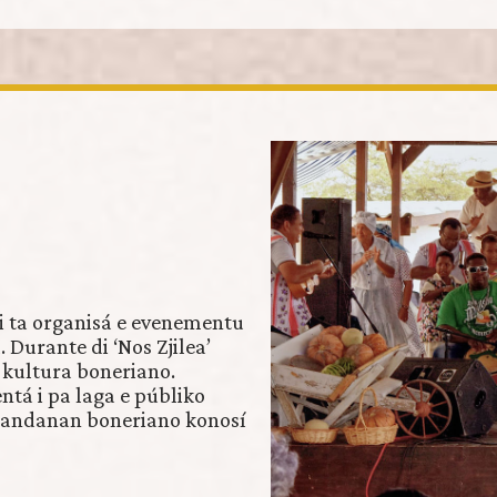
i ta organisá e evenementu
 Durante di ‘Nos Zjilea’
i kultura boneriano.
ntá i pa laga e públiko
 bandanan boneriano konosí