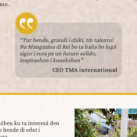
smo.
“Tur hende, grandi i chikí, tin talento!
Na Mangazina di Rei bo ta haña bo lugá
sigur i ruta pa un futuro sólido,
inspirashon i konekshon”
CEO TMA international
óben ku ta interesá den
e hende di edat i
ura.