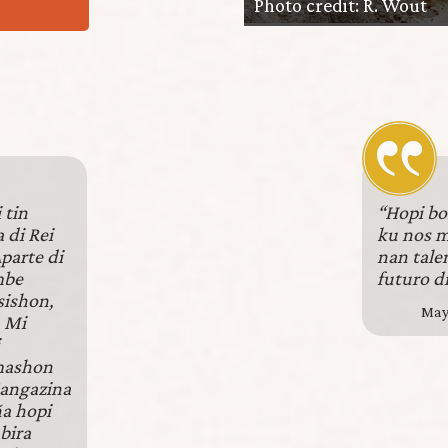
Photo credit: R. Wout
 tin
“Hopi bo
 di Rei
ku nos m
Aparte di
nan tale
mbe
futuro d
sishon,
Mayo
. Mi
lmashon
angazina
ña hopi
bira