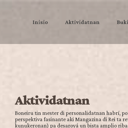
Inisio
Aktividatnan
Buki
Aktividatnan
Boneiru tin mester di personalidatnan habrí, pol
perspektiva fasinante aki Mangazina di Rei ta 
kunukeronan) pa desaroyá un bista amplio riba 